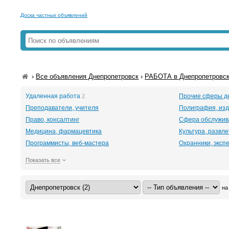
Доска частных объявлений
›
Все объявления Днепропетровск
›
РАБОТА в Днепропетровс
Удаленная работа
Прочие сферы д
2
Преподаватели, учителя
Полиграфия, изд
Право, консалтинг
Сфера обслужив
Медицина, фармацевтика
Культура, развл
Программисты, веб-мастера
Охранники, эксп
Показать все
на