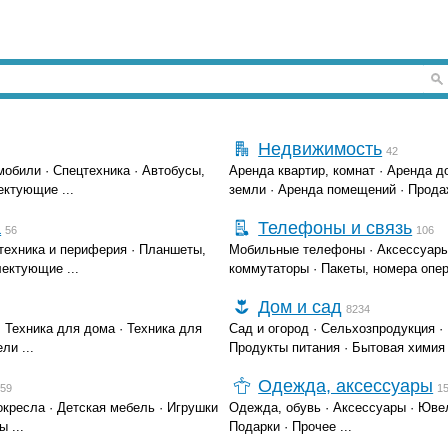
Недвижимость
42
мобили
·
Спецтехника
·
Автобусы,
Аренда квартир, комнат
·
Аренда д
лектующие
...
земли
·
Аренда помещений
·
Прода
а
Телефоны и связь
56
106
техника и периферия
·
Планшеты,
Мобильные телефоны
·
Аксессуар
лектующие
...
коммутаторы
·
Пакеты, номера опе
Дом и сад
8234
·
Техника для дома
·
Техника для
Сад и огород
·
Сельхозпродукция
·
ели
...
Продукты питания
·
Бытовая химия
Одежда, аксессуары
259
1
окресла
·
Детская мебель
·
Игрушки
Одежда, обувь
·
Аксессуары
·
Ювел
ры
...
Подарки
·
Прочее
...