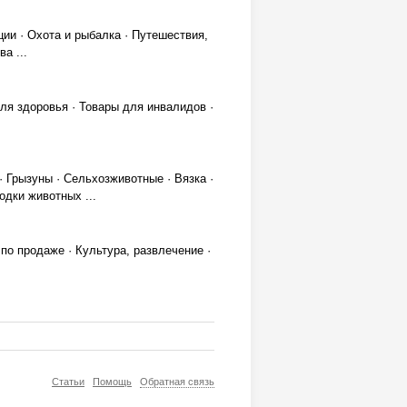
ции
·
Охота и рыбалка
·
Путешествия,
ва
...
ля здоровья
·
Товары для инвалидов
·
·
Грызуны
·
Сельхозживотные
·
Вязка
·
ходки животных
...
по продаже
·
Культура, развлечение
·
Статьи
Помощь
Обратная связь