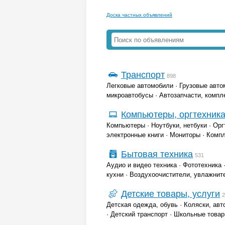
Доска частных объявлений
Транспорт
898
Легковые автомобили
·
Грузовые авто
микроавтобусы
·
Автозапчасти, комп
Компьютеры, оргтехник
Компьютеры
·
Ноутбуки, нетбуки
·
Орг
электронные книги
·
Мониторы
·
Комп
Бытовая техника
531
Аудио и видео техника
·
Фототехника
кухни
·
Воздухоочистители, увлажнит
Детские товары, услуги
Детская одежда, обувь
·
Коляски, авт
·
Детский транспорт
·
Школьные това