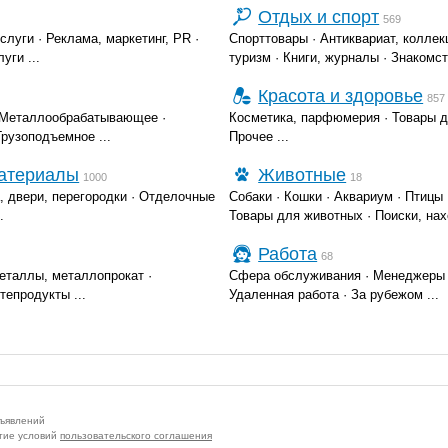
Отдых и спорт
569
слуги
·
Реклама, маркетинг, PR
·
Спорттовары
·
Антиквариат, коллек
луги
...
туризм
·
Книги, журналы
·
Знакомст
Красота и здоровье
857
Металлообрабатывающее
·
Косметика, парфюмерия
·
Товары д
Грузоподъемное
...
Прочее
...
материалы
Животные
1000
18
, двери, перегородки
·
Отделочные
Собаки
·
Кошки
·
Аквариум
·
Птицы
.
Товары для животных
·
Поиски, на
Работа
68
еталлы, металлопрокат
·
Сфера обслуживания
·
Менеджеры 
фтепродукты
...
Удаленная работа
·
За рубежом
...
бъявлений
тие условий
пользовательского соглашения