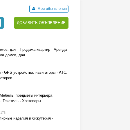
Мои объявления
ДОБАВИТЬ ОБЪЯВЛЕНИЕ
омов, дач
·
Продажа квартир
·
Аренда
жа домов, дач
...
ы
·
GPS устройства, навигаторы
·
АТС,
раторов
...
Мебель, предметы интерьера
·
·
Текстиль
·
Хозтовары
...
5176
ирные изделия и бижутерия
·