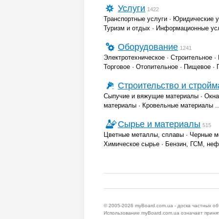
Услуги
1422
Транспортные услуги
·
Юридические у
Туризм и отдых
·
Информационные ус
Оборудование
1241
Электротехническое
·
Строительное
·
Торговое
·
Отопительное
·
Пищевое
·
Строительство и строй
Сыпучие и вяжущие материалы
·
Окна
материалы
·
Кровельные материалы
..
Сырье и материалы
515
Цветные металлы, сплавы
·
Черные м
Химическое сырье
·
Бензин, ГСМ, не
© 2005-2026
myBoard.com.ua - доска частных о
Использование myBoard.com.ua означает приня