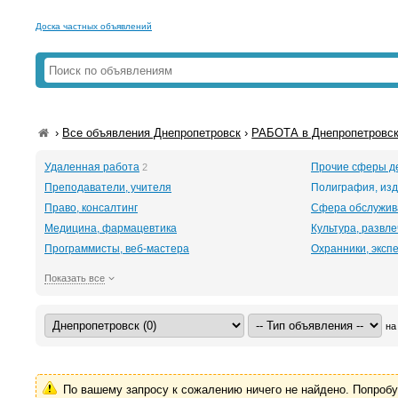
Доска частных объявлений
›
Все объявления Днепропетровск
›
РАБОТА в Днепропетровс
Удаленная работа
Прочие сферы д
2
Преподаватели, учителя
Полиграфия, изд
Право, консалтинг
Сфера обслужив
Медицина, фармацевтика
Культура, развл
Программисты, веб-мастера
Охранники, эксп
Показать все
на
По вашему запросу к сожалению ничего не найдено. Попроб