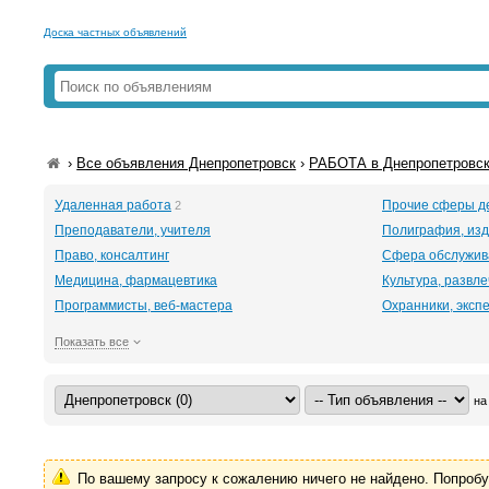
Доска частных объявлений
›
Все объявления Днепропетровск
›
РАБОТА в Днепропетровс
Удаленная работа
Прочие сферы д
2
Преподаватели, учителя
Полиграфия, изд
Право, консалтинг
Сфера обслужив
Медицина, фармацевтика
Культура, развл
Программисты, веб-мастера
Охранники, эксп
Показать все
на
По вашему запросу к сожалению ничего не найдено. Попроб