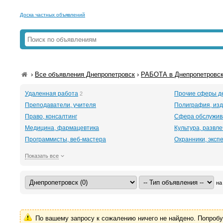
Доска частных объявлений
›
Все объявления Днепропетровск
›
РАБОТА в Днепропетровс
Удаленная работа
Прочие сферы д
2
Преподаватели, учителя
Полиграфия, изд
Право, консалтинг
Сфера обслужив
Медицина, фармацевтика
Культура, развл
Программисты, веб-мастера
Охранники, эксп
Показать все
на
По вашему запросу к сожалению ничего не найдено. Попроб