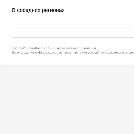
В соседних регионах
© 2005-2026
myBoard.com.ua - доска частных объявлений
Использование myBoard.com.ua означает принятие условий
пользовательского со