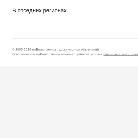
В соседних регионах
© 2005-2026
myBoard.com.ua - доска частных объявлений
Использование myBoard.com.ua означает принятие условий
пользовательского со