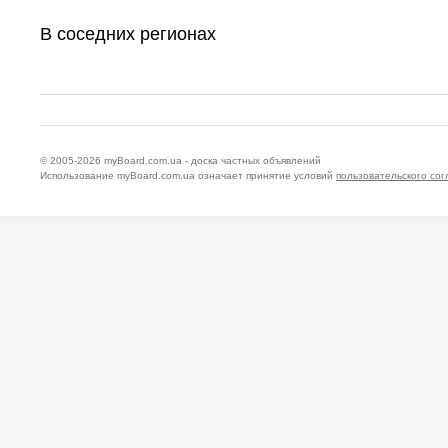
В соседних регионах
© 2005-2026
myBoard.com.ua - доска частных объявлений
Использование myBoard.com.ua означает принятие условий
пользовательского со