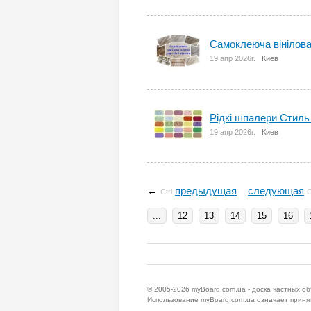
Самоклеюча вінілова
19 апр 2026г.
Киев
Рідкі шпалери Стиль 
19 апр 2026г.
Киев
←
предыдущая
следующая
Ctrl
C
...
12
13
14
15
16
© 2005-2026
myBoard.com.ua - доска частных о
Использование myBoard.com.ua означает приня