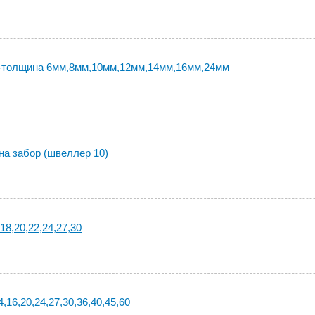
-толщина 6мм,8мм,10мм,12мм,14мм,16мм,24мм
на забор (швеллер 10)
18,20,22,24,27,30
,16,20,24,27,30,36,40,45,60