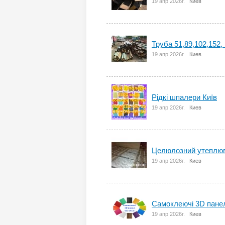
19 апр 2026г.
Киев
Труба 51,89,102,152,
19 апр 2026г.
Киев
Рідкі шпалери Київ
19 апр 2026г.
Киев
Целюлозний утеплюва
19 апр 2026г.
Киев
Самоклеючі 3D панел
19 апр 2026г.
Киев