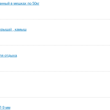
нный в мешках по 50кг
крыша) , камыш
ля отдыха
7-9 мм