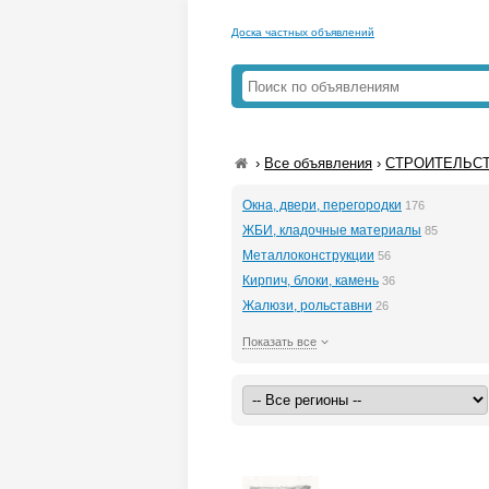
Доска частных объявлений
›
Все объявления
›
СТРОИТЕЛЬС
Окна, двери, перегородки
176
ЖБИ, кладочные материалы
85
Металлоконструкции
56
Кирпич, блоки, камень
36
Жалюзи, рольставни
26
Показать все