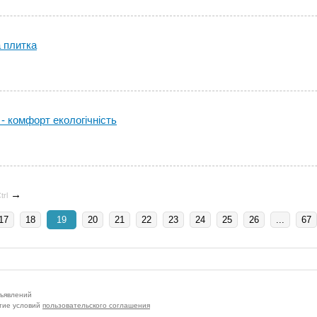
 плитка
- комфорт екологічність
→
trl
17
18
19
20
21
22
23
24
25
26
...
67
бъявлений
тие условий
пользовательского соглашения