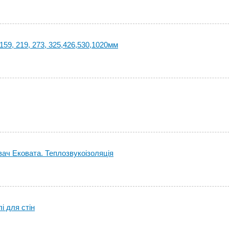
 159, 219, 273, 325,426,530,1020мм
ч Ековата. Теплозвукоізоляція
і для стін