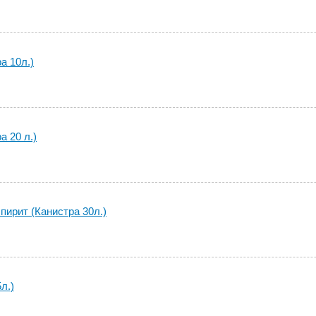
а 10л.)
а 20 л.)
пирит (Канистра 30л.)
л.)