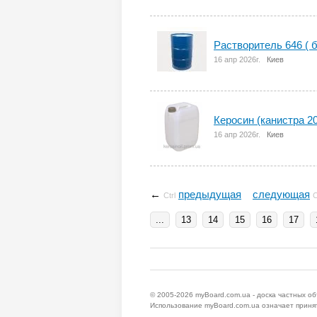
Растворитель 646 ( б
16 апр 2026г.
Киев
Керосин (канистра 20
16 апр 2026г.
Киев
←
предыдущая
следующая
Ctrl
C
...
13
14
15
16
17
© 2005-2026
myBoard.com.ua - доска частных о
Использование myBoard.com.ua означает приня