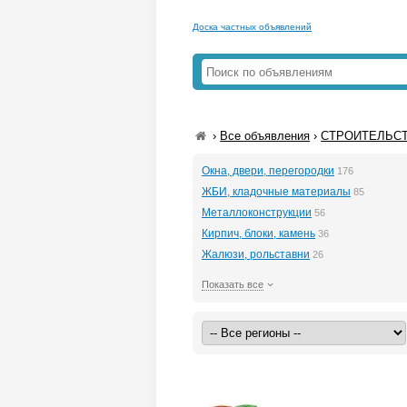
Доска частных объявлений
›
Все объявления
›
СТРОИТЕЛЬС
Окна, двери, перегородки
176
ЖБИ, кладочные материалы
85
Металлоконструкции
56
Кирпич, блоки, камень
36
Жалюзи, рольставни
26
Показать все