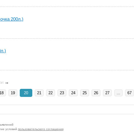
очка 200л.)
л.)
→
trl
18
19
20
21
22
23
24
25
26
27
...
67
бъявлений
тие условий
пользовательского соглашения