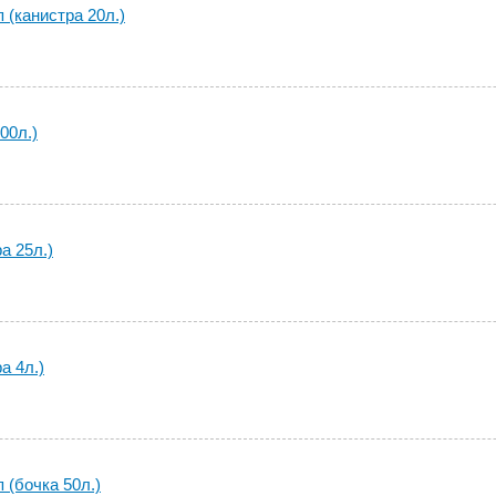
 (канистра 20л.)
00л.)
а 25л.)
а 4л.)
 (бочка 50л.)