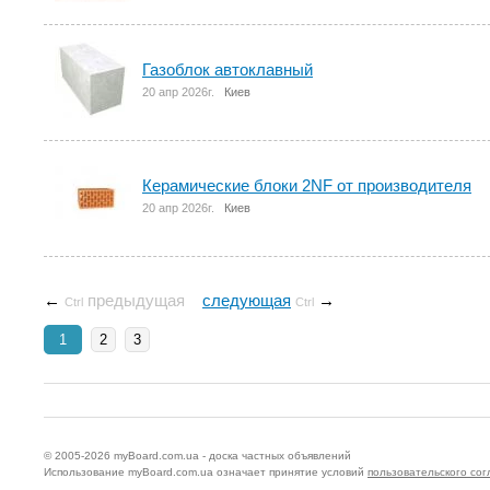
Газоблок автоклавный
20 апр 2026г.
Киев
Керамические блоки 2NF от производителя
20 апр 2026г.
Киев
←
предыдущая
следующая
→
Ctrl
Ctrl
1
2
3
© 2005-2026
myBoard.com.ua - доска частных объявлений
Использование myBoard.com.ua означает принятие условий
пользовательского со