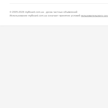
© 2005-2026
myBoard.com.ua - доска частных объявлений
Использование myBoard.com.ua означает принятие условий
пользовательского со