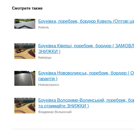
Смотрите также
Бруківка, поребрик, бордюр Ковель (Оптові цін
Ковель
Бруківка Ківерці, поребрик, бордюр ( ЗАМОВ
ЗНИЖКИ )
Киверцы
Бруківка Нововолинськ, поребрик, бордюр ( Оп
гарантія )
Нововолынск
Бруківка Володимр-Волинський, поребрик, 
та отримайте ЗНИЖКИ )
Владимир-Волынский