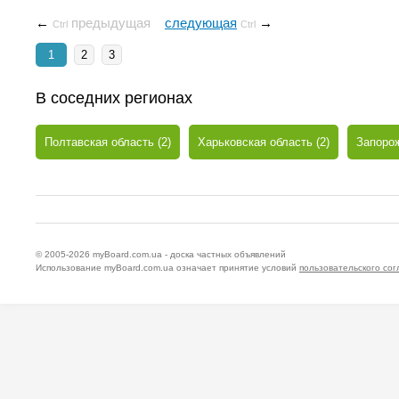
←
предыдущая
следующая
→
Ctrl
Ctrl
1
2
3
В соседних регионах
Полтавская область (2)
Харьковская область (2)
Запорож
© 2005-2026
myBoard.com.ua - доска частных объявлений
Использование myBoard.com.ua означает принятие условий
пользовательского со