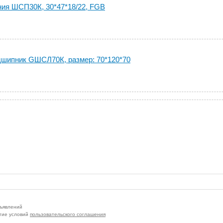
ия ШСП30К, 30*47*18/22, FGB
шипник GШСЛ70К, размер: 70*120*70
бъявлений
тие условий
пользовательского соглашения