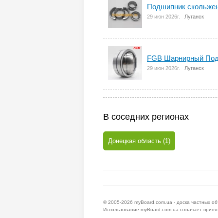
Подшипник скольжен
29 июн 2026г.
Луганск
FGB Шарнирный Под
29 июн 2026г.
Луганск
В соседних регионах
Донецкая область (1)
© 2005-2026
myBoard.com.ua - доска частных о
Использование myBoard.com.ua означает приня