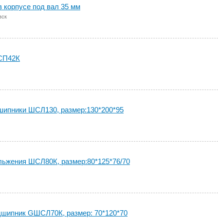
 корпусе под вал 35 мм
овск
СП42К
ипники ШСЛ130, размер:130*200*95
ьжения ШСЛ80К, размер:80*125*76/70
шипник GШСЛ70К, размер: 70*120*70