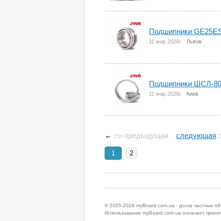
Подшипники GE25ES
11 мар 2026г.
Львов
Подшипники ШСЛ-80
11 мар 2026г.
Киев
←
предыдущая
следующая
Ctrl
C
1
2
© 2005-2026
myBoard.com.ua - доска частных о
Использование myBoard.com.ua означает приня