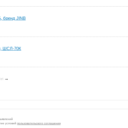
, бренд JINB
, ШСЛ-70К
→
trl
бъявлений
тие условий
пользовательского соглашения