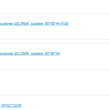
ьжения ШСЛ60К, размер: 60*90*44 FGB
ьжения ШСЛ60К, размер: 60*90*44
40*62*22/28