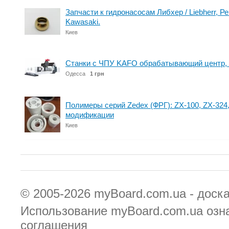
Запчасти к гидронасосам Либхер / Liebherr, Рек
Kawasaki.
Киев
Станки с ЧПУ KAFO обрабатывающий центр, 
Одесса
1 грн
Полимеры серий Zedex (ФРГ): ZX-100, ZX-324,
модификации
Киев
© 2005-2026
myBoard.com.ua - доск
Использование myBoard.com.ua озн
соглашения