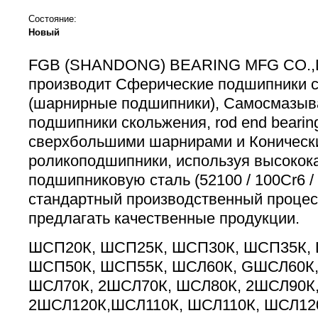
Состояние:
Новый
FGB (SHANDONG) BEARING MFG CO.,L
производит Сферические подшипники 
(шарнирные подшипники), Самосмазы
подшипники скольжения, rod end bearin
сверхбольшими шарнирами и Коническ
роликоподшипники, используя высокок
подшипниковую сталь (52100 / 100Cr6 /
стандартный производственный процес
предлагать качественные продукции.
ШСП20К, ШСП25К, ШСП30К, ШСП35К,
ШСП50К, ШСП55К, ШСЛ60К, GШСЛ60К,
ШСЛ70К, 2ШСЛ70К, ШСЛ80К, 2ШСЛ90К,
2ШСЛ120К,ШСЛ110К, ШСЛ110К, ШСЛ12