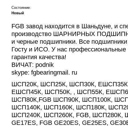
Состояние:
Новый
FGB завод находится в Шаньдуне, и сп
производство ШАРНИРНЫХ ПОДШИПНИ
и черные подшипники. Все подшипники
Госту и ИСО. У нас профессиональные 
гарантия качества!
ВИЧАТ: podnik
skype: fgbearingmail. ru
ШСП20К, ШСП25К, ШСП30К, ЕШСП35К 
ЕШСП45К, ШСП50К, , ШСП55К, ЕШСП6
ШСП80К,FGB ШСП90К, ШСП100К, ШСП1
ШСП140К, ШСП160К, ШСП180К, ШСП20
ШСП240К, ШСП260К, FGB, ШСП280К, 
GE17ES, FGB GE20ES, GE25ES, GE30