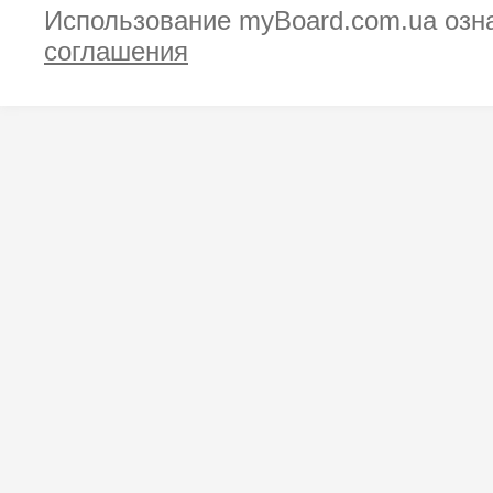
Использование myBoard.com.ua озн
соглашения