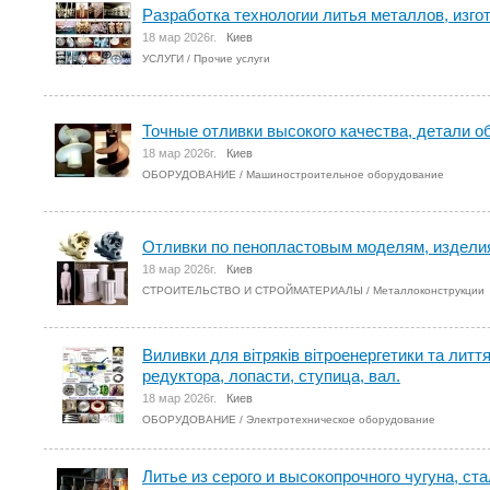
Разработка технологии литья металлов, изго
18 мар 2026г.
Киев
УСЛУГИ
/
Прочие услуги
Точные отливки высокого качества, детали о
18 мар 2026г.
Киев
ОБОРУДОВАНИЕ
/
Машиностроительное оборудование
Отливки по пенопластовым моделям, изделия
18 мар 2026г.
Киев
СТРОИТЕЛЬСТВО И СТРОЙМАТЕРИАЛЫ
/
Металлоконструкции
Виливки для вітряків вітроенергетики та ли
редуктора, лопасти, ступица, вал.
18 мар 2026г.
Киев
ОБОРУДОВАНИЕ
/
Электротехническое оборудование
Литье из серого и высокопрочного чугуна, ст