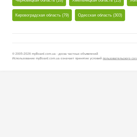
Черновицкая область (16)
Хмельницкая область (13)
Жит
Кировоградская область (79)
Одесская область (303)
© 2005-2026
myBoard.com.ua - доска частных объявлений
Использование myBoard.com.ua означает принятие условий
пользовательского со