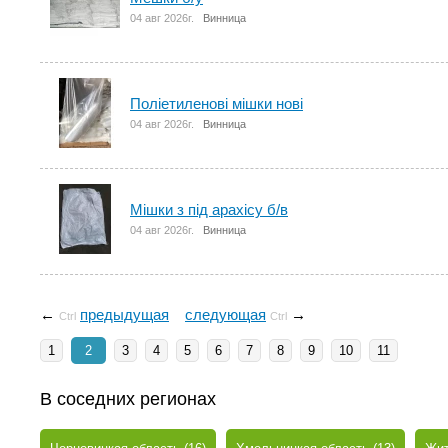
04 авг 2026г.
Винница
Поліетиленові мішки нові
04 авг 2026г.
Винница
Мішки з під арахісу б/в
04 авг 2026г.
Винница
←
предыдущая
следующая
→
Ctrl
Ctrl
1
2
3
4
5
6
7
8
9
10
11
В соседних регионах