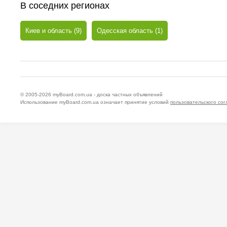
В соседних регионах
Киев и область (9)
Одесская область (1)
© 2005-2026
myBoard.com.ua - доска частных объявлений
Использование myBoard.com.ua означает принятие условий
пользовательского со