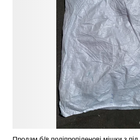
Продам б/в поліпропіленові мішки з під 