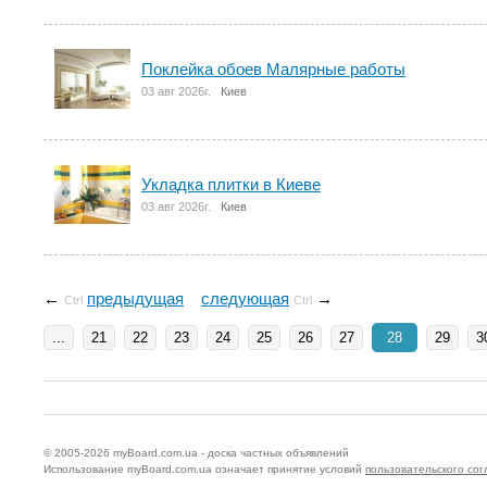
Поклейка обоев Малярные работы
03 авг 2026г.
Киев
Укладка плитки в Киеве
03 авг 2026г.
Киев
←
предыдущая
следующая
→
Ctrl
Ctrl
...
21
22
23
24
25
26
27
28
29
3
© 2005-2026
myBoard.com.ua - доска частных объявлений
Использование myBoard.com.ua означает принятие условий
пользовательского со