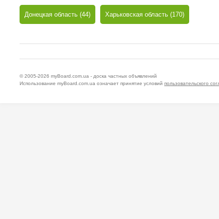
Донецкая область (44)
Харьковская область (170)
© 2005-2026
myBoard.com.ua - доска частных объявлений
Использование myBoard.com.ua означает принятие условий
пользовательского со