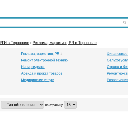
УГИ в Тернополе
›
Реклама, маркетинг, PR в Тернополе
Реклама, маркетинг, PR
Финансовые 
1
Ремонт электронной техники
Сельхозуслу
Няни, сиделки
Охрана и бе
Аренда и прокат товаров
Ремонтно-ст
Медицинские услуги
Развлечения
на страницу