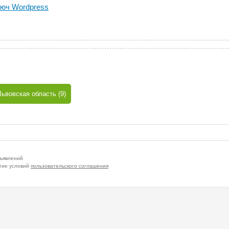
люч Wordpress
Львовская область (9)
бъявлений
тие условий
пользовательского соглашения