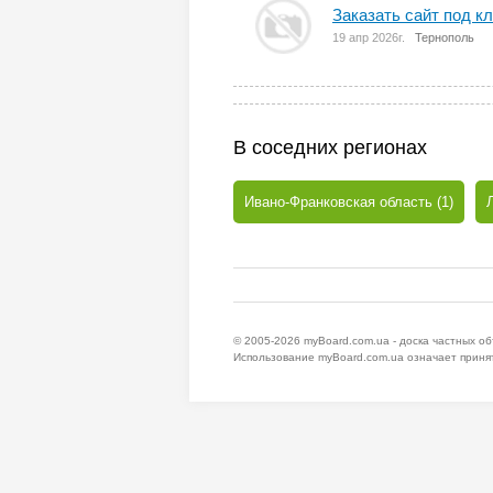
Заказать сайт под к
19 апр 2026г.
Тернополь
В соседних регионах
Ивано-Франковская область (1)
© 2005-2026
myBoard.com.ua - доска частных о
Использование myBoard.com.ua означает приня