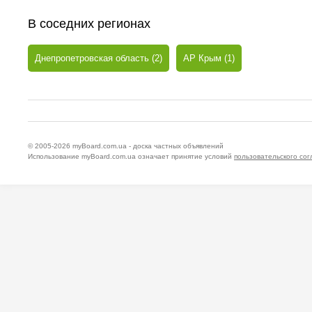
В соседних регионах
Днепропетровская область (2)
АР Крым (1)
© 2005-2026
myBoard.com.ua - доска частных объявлений
Использование myBoard.com.ua означает принятие условий
пользовательского со