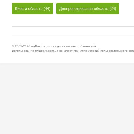
Киев и область (44)
Днепропетровская область (24)
© 2005-2026
myBoard.com.ua - доска частных объявлений
Использование myBoard.com.ua означает принятие условий
пользовательского со