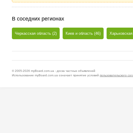
В соседних регионах
Черкасская область (2)
Киев и область (46)
Харьковская 
© 2005-2026
myBoard.com.ua - доска частных объявлений
Использование myBoard.com.ua означает принятие условий
пользовательского со