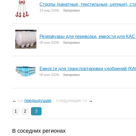
Стропы (канатные, текстильные, цепные), ст
19 мар 2026г.
Запорожье
Резервуары для перевозки, емкости для КАС
08 мая 2026г.
Запорожье
Емкости для транспортировки удобрений (КА
08 мая 2026г.
Запорожье
←
предыдущая
следующая
→
Ctrl
Ctrl
1
2
3
В соседних регионах