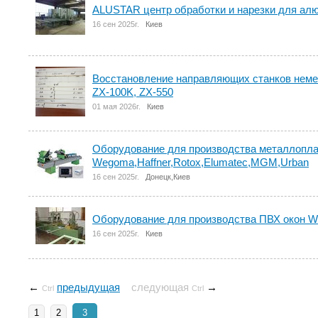
ALUSTAR центр обработки и нарезки для ал
16 сен 2025г.
Киев
Восстановление направляющих станков неме
ZX-100K, ZX-550
01 мая 2026г.
Киев
Оборудование для производства металлопла
Wegoma,Haffner,Rotox,Elumatec,MGM,Urban
16 сен 2025г.
Донецк,Киев
Оборудование для производства ПВХ окон W
16 сен 2025г.
Киев
←
предыдущая
следующая
→
Ctrl
Ctrl
1
2
3