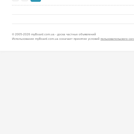
© 2005-2026
myBoard.com.ua - доска частных объявлений
Использование myBoard.com.ua означает принятие условий
пользовательского со