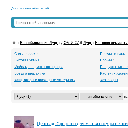
Доска частных объявлений
›
Все объявления Луцк
›
ДОМ И САД Луцк
›
Бытовая химия в 
Сад и огород
Посуда, товары 
2
Бытовая химия
Прочее
1
1
Мебель, предметы интерьера
Продукты питан
Все для праздника
Растения, саже
Канцтовары и расходные материалы
Хозтовары
на
Ценопад! Средство для мытья посуды в кани