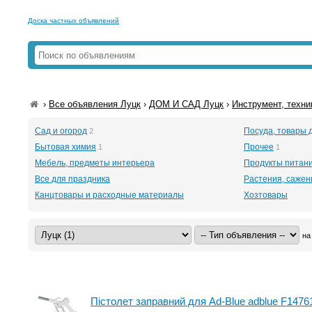
Доска частных объявлений
›
Все объявления Луцк
›
ДОМ И САД Луцк
›
Инструмент, техни
Сад и огород
Посуда, товары 
2
Бытовая химия
Прочее
1
1
Мебель, предметы интерьера
Продукты питан
Все для праздника
Растения, саже
Канцтовары и расходные материалы
Хозтовары
на
Пістолет заправний для Ad-Blue adblue F14761