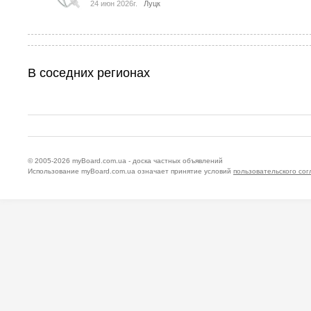
24 июн 2026г.
Луцк
В соседних регионах
© 2005-2026
myBoard.com.ua - доска частных объявлений
Использование myBoard.com.ua означает принятие условий
пользовательского со