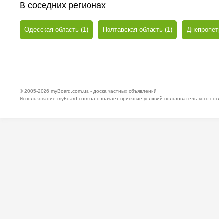
В соседних регионах
Одесская область (1)
Полтавская область (1)
Днепропетр
© 2005-2026
myBoard.com.ua - доска частных объявлений
Использование myBoard.com.ua означает принятие условий
пользовательского со