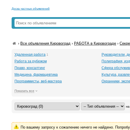
Доска частных объявлений
›
Все объявления Кировоград
›
РАБОТА в Кировограде
›
Секре
Удаленная работа
Руководители, д
1
Работа за рубежом
Полиграфия, изд
Право, консалтинг
Сфера обслужив
Медицина, фармацевтика
Культура, развл
Программисты, веб-мастера
Охранники, эксп
Показать все
на
По вашему запросу к сожалению ничего не найдено. Попроб