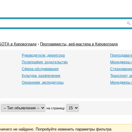
БОТА в Кировограде
›
Программисты, веб-мастера в Кировограде
Руководители, директора
Преподавате
Полиграфия, издательство
Менеджеры 
Сфера обслуживания
Страховани
Культура, развлечение
Транспорт, 
Охранники, экспедиторы
Менеджеры 
на страницу
ничего не найдено. Попробуйте изменить параметры фильтра