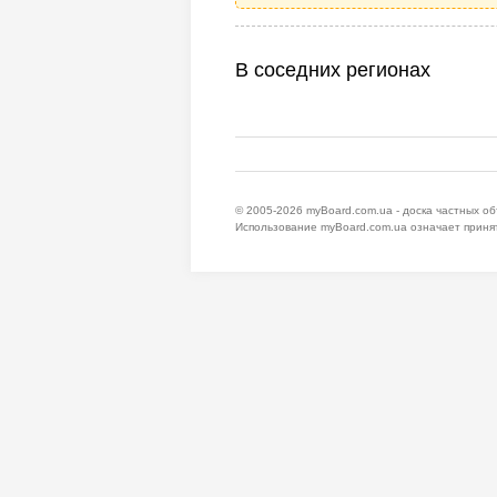
В соседних регионах
© 2005-2026
myBoard.com.ua - доска частных о
Использование myBoard.com.ua означает приня