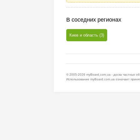
В соседних регионах
Киев и область (3)
© 2005-2026
myBoard.com.ua - доска частных о
Использование myBoard.com.ua означает приня