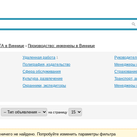
А в Виннице
›
Производство: инженеры в Виннице
Удаленная работа
Руководител
1
Полиграфия, издательство
Менеджеры 
Сфера обслуживания
Страховани
Культура, развлечение
Транспорт, 
Охранники, экспедиторы
Менеджеры 
на страницу
ничего не найдено. Попробуйте изменить параметры фильтра