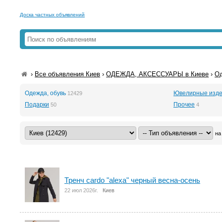
Доска частных объявлений
›
Все объявления Киев
›
ОДЕЖДА, АКСЕССУАРЫ в Киеве
›
Од
Одежда, обувь
Ювелирные изде
12429
Подарки
Прочее
50
4
на
Тренч cardo "alexa" черный весна-осень
22 июл 2026г.
Киев