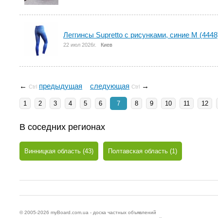
Леггинсы Supretto с рисунками, синие М (4448
22 июл 2026г.
Киев
←
предыдущая
следующая
→
Ctrl
Ctrl
1
2
3
4
5
6
7
8
9
10
11
12
В соседних регионах
Винницкая область (43)
Полтавская область (1)
© 2005-2026
myBoard.com.ua - доска частных объявлений