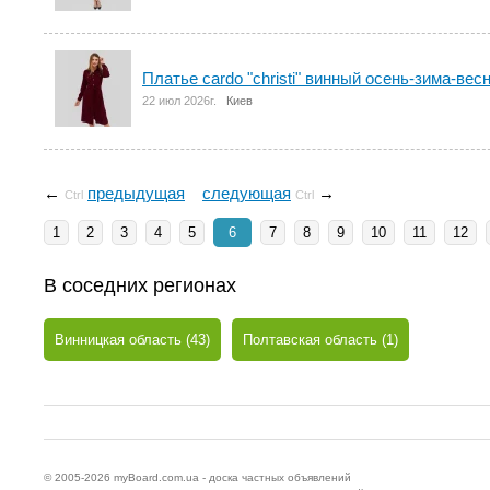
Платье cardo "christi" винный осень-зима-вес
22 июл 2026г.
Киев
←
предыдущая
следующая
→
Ctrl
Ctrl
1
2
3
4
5
6
7
8
9
10
11
12
В соседних регионах
Винницкая область (43)
Полтавская область (1)
© 2005-2026
myBoard.com.ua - доска частных объявлений