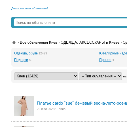
Доска частных объявлений
›
Все объявления Киев
›
ОДЕЖДА, АКСЕССУАРЫ в Киеве
›
Од
Одежда, обувь
Ювелирные изде
12429
Подарки
Прочее
50
4
на
Платье cardo "sue" бежевый весна-лето-осен
22 июл 2026г.
Киев