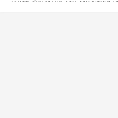
Использование myBoard.com.ua означает принятие условий
пользовательского со