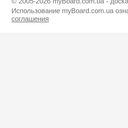
© 2005-2026
myBoard.com.ua - доск
Использование myBoard.com.ua озн
соглашения