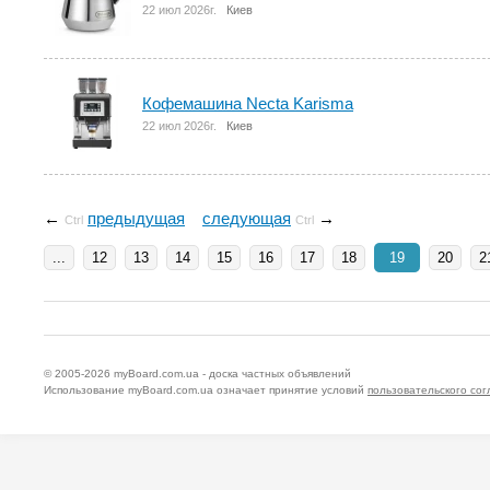
22 июл 2026г.
Киев
Кофемашина Necta Karisma
22 июл 2026г.
Киев
←
предыдущая
следующая
→
Ctrl
Ctrl
...
12
13
14
15
16
17
18
19
20
2
© 2005-2026
myBoard.com.ua - доска частных объявлений
Использование myBoard.com.ua означает принятие условий
пользовательского со