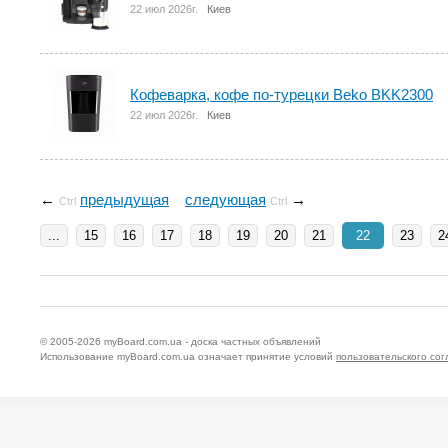
22 июл 2026г.
Киев
Кофеварка, кофе по-турецки Beko BKK2300
22 июл 2026г.
Киев
←
предыдущая
следующая
→
Ctrl
Ctrl
...
15
16
17
18
19
20
21
22
23
2
© 2005-2026
myBoard.com.ua - доска частных объявлений
Использование myBoard.com.ua означает принятие условий
пользовательского со