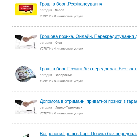
Гроші в борг .Рефінансування
сегодня
Львов
УСЛУГИ
/
Финансовые услуги
Грошова позика. Онлайн. Перекредитування д
сегодня
Киев
УСЛУГИ
/
Финансовые услуги
Гроші в борг. Позика без передоплат. Без зас
сегодня
Запорожье
УСЛУГИ
/
Финансовые услуги
Допомога в отриманні приватної позики з гара
сегодня
Ивано-Франковск
УСЛУГИ
/
Финансовые услуги
Всі регіони.Гроші в борг. Позика без передопл