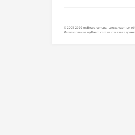
© 2005-2026
myBoard.com.ua - доска частных о
Использование myBoard.com.ua означает приня