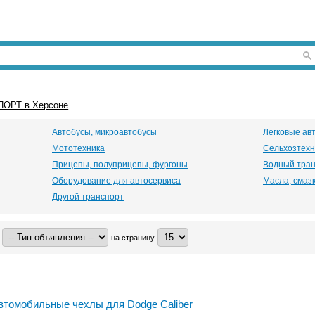
ОРТ в Херсоне
Автобусы, микроавтобусы
Легковые ав
Мототехника
Сельхозтехн
Прицепы, полуприцепы, фургоны
Водный тра
Оборудование для автосервиса
Масла, смазк
Другой транспорт
на страницу
томобильные чехлы для Dodge Caliber