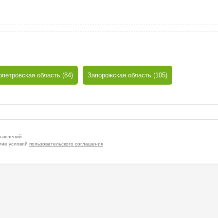
петровская область (84)
Запорожская область (105)
бъявлений
тие условий
пользовательского соглашения