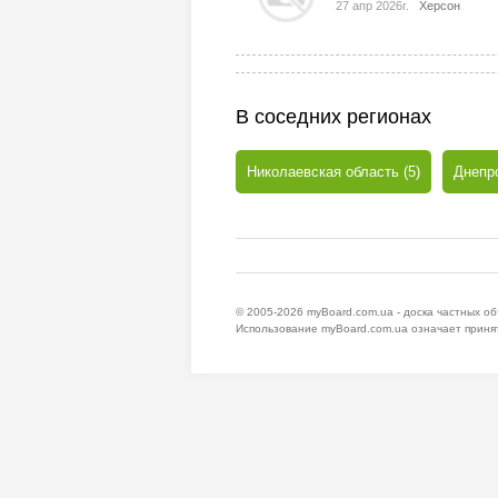
27 апр 2026г.
Херсон
В соседних регионах
Николаевская область (5)
Днепро
© 2005-2026
myBoard.com.ua - доска частных о
Использование myBoard.com.ua означает приня