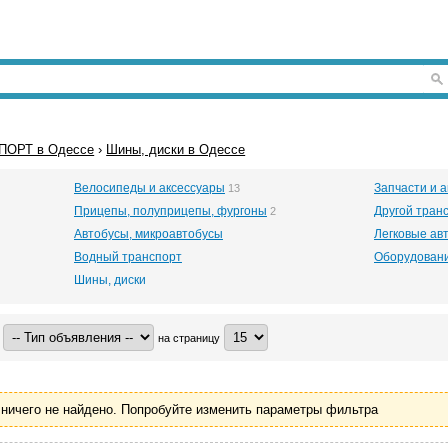
ПОРТ в Одессе
›
Шины, диски в Одессе
Велосипеды и аксессуары
Запчасти и 
13
Прицепы, полуприцепы, фургоны
Другой тран
2
Автобусы, микроавтобусы
Легковые ав
Водный транспорт
Оборудовани
Шины, диски
на страницу
ничего не найдено. Попробуйте изменить параметры фильтра