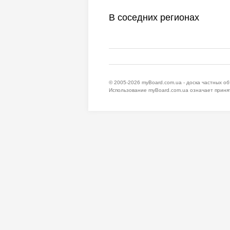
В соседних регионах
© 2005-2026
myBoard.com.ua - доска частных о
Использование myBoard.com.ua означает приня