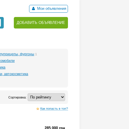
Мои объявления
ДОБАВИТЬ ОБЪЯВЛЕНИЕ
луприцепы, фургоны
1
томобили
ика
и, автокосметика
Сортировка:
Как попасть в топ?
285 000 грн