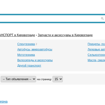
АНСПОРТ в Кировограде
›
Запчасти и аксессуары в Кировограде
Спецтехника
Прицепы, по
2
Автобусы, микроавтобусы
Легковые ав
Мототехника
Сельхозтехн
Велосипеды и аксессуары
Масла, смазк
Другой транспорт
на страницу
терна