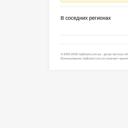
В соседних регионах
© 2005-2026
myBoard.com.ua - доска частных о
Использование myBoard.com.ua означает приня