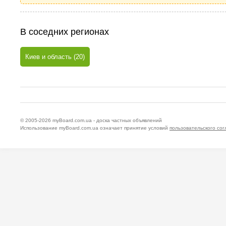
В соседних регионах
Киев и область (20)
© 2005-2026
myBoard.com.ua - доска частных объявлений
Использование myBoard.com.ua означает принятие условий
пользовательского со