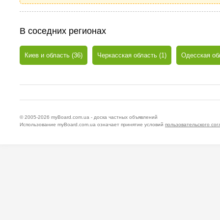
В соседних регионах
Киев и область (36)
Черкасская область (1)
Одесская обл
© 2005-2026
myBoard.com.ua - доска частных объявлений
Использование myBoard.com.ua означает принятие условий
пользовательского со