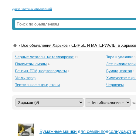
Доска частных объявлений
›
Все объявления Харьков
›
СЫРЬЕ И МАТЕРИАЛЫ в Харько
Черные металлы, металлопрокат
Тара и упаковка
11
Полимеры, смолы
Лес, пиломатер
4
Бензин, ГСМ, нефтепродукты
Бумага, картон
1
1
Уголь, торф
Химическое сыр
Текстильное сырье, ткани
Чернозем
на
Бумажные машки для семян подсолнуха,стре