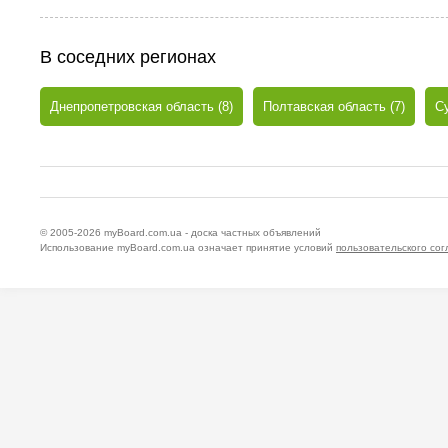
В соседних регионах
Днепропетровская область (8)
Полтавская область (7)
Су
© 2005-2026
myBoard.com.ua - доска частных объявлений
Использование myBoard.com.ua означает принятие условий
пользовательского со