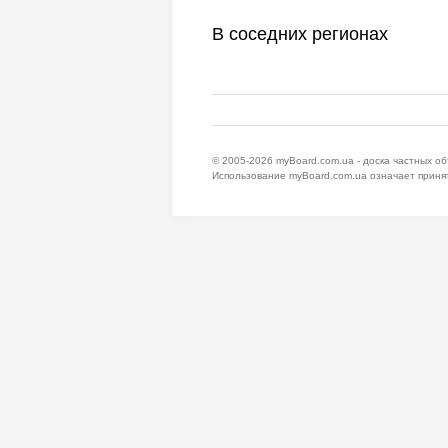
В соседних регионах
© 2005-2026
myBoard.com.ua - доска частных о
Использование myBoard.com.ua означает приня