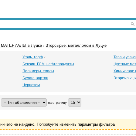
 МАТЕРИАЛЫ в Луцке
›
Вторсырье, металлолом в Луцке
Уголь, торф
Тара и упако
7
Бензин, ГСМ, нефтепродукты
Цветные мет
Полимеры, смолы
Химическое 
Бумага, картон
Вторсырье, 
Чернозем
на страницу
ничего не найдено. Попробуйте изменить параметры фильтра